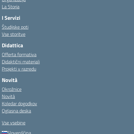
La Storia
I Servizi
Študijske poti
Vse storitve
Didattica
Offerta formativa
Didaktični materiali
Projekti v razredu
Novità
Okrožnice
Novità
Koledar dogodkov
Oglasna deska
Vse vsebine
Slovenščina