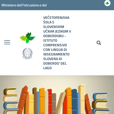
Vai ai contenuti
Vai al menu di navigazione
Vai al footer
Ministero dell'Istruzione e del
Merito
VEČSTOPENJSKA
ŠOLA S
SLOVENSKIM
UČNIM JEZIKOM V
DOBERDOBU -
ISTITUTO
COMPRENSIVO
CON LINGUA DI
INSEGNAMENTO
SLOVENA DI
DOBERDO' DEL
LAGO