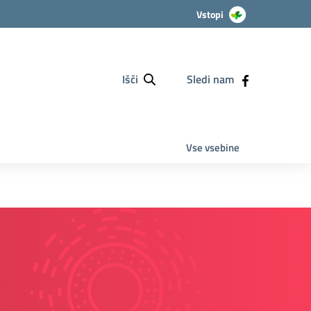
Vstopi
Išči
Sledi nam
Vse vsebine