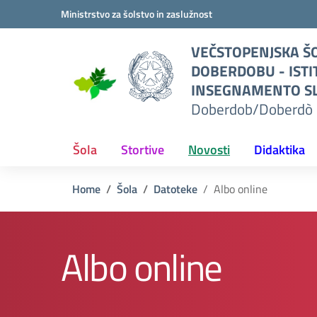
Vai ai contenuti
Vai al menu di navigazione
Vai al footer
Ministrstvo za šolstvo in zaslužnost
O
VEČSTOPENJSKA ŠO
I
DOBERDOBU - ISTI
TO
INSEGNAMENTO SL
Doberdob/Doberdò 
L
erdò
Šola
Stortive
Novosti
Didaktika
Home
Šola
Datoteke
Albo online
Albo online