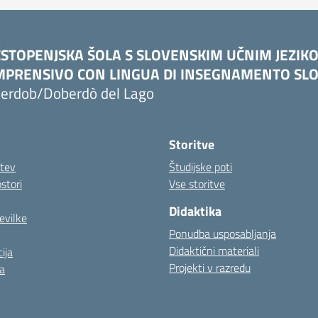
STOPENJSKA ŠOLA S SLOVENSKIM UČNIM JEZIK
PRENSIVO CON LINGUA DI INSEGNAMENTO SLO
erdob/Doberdò del Lago
Storitve
itev
Študijske poti
stori
Vse storitve
Didaktika
evilke
Ponudba usposabljanja
Didaktični materiali
ija
Projekti v razredu
a