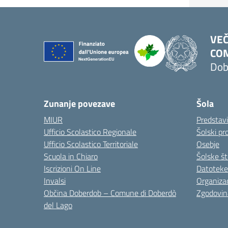
VEČ
COM
Dob
Zunanje povezave
Šola
MIUR
Predstav
Ufficio Scolastico Regionale
Šolski pro
Ufficio Scolastico Territoriale
Osebje
Scuola in Chiaro
Šolske št
Iscrizioni On Line
Datoteke
Invalsi
Organizac
Občina Doberdob – Comune di Doberdò
Zgodovin
del Lago