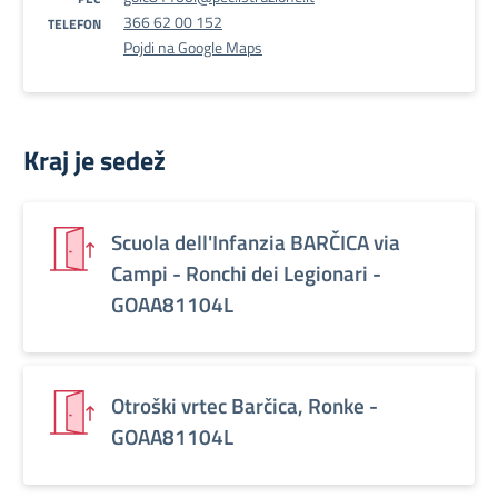
366 62 00 152
TELEFON
Pojdi na Google Maps
Kraj je sedež
Scuola dell'Infanzia BARČICA via
Campi - Ronchi dei Legionari -
GOAA81104L
Otroški vrtec Barčica, Ronke -
GOAA81104L