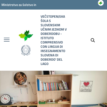
Vai ai contenuti
Vai al menu di navigazione
Vai al footer
Ministrstvo za šolstvo in
zaslužnost
VEČSTOPENJSKA
ŠOLA S
SLOVENSKIM
UČNIM JEZIKOM V
DOBERDOBU -
ISTITUTO
COMPRENSIVO
CON LINGUA DI
INSEGNAMENTO
SLOVENA DI
DOBERDO' DEL
LAGO