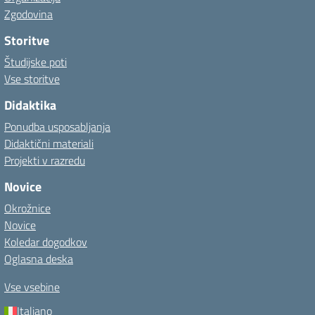
Zgodovina
Storitve
Študijske poti
Vse storitve
Didaktika
Ponudba usposabljanja
Didaktični materiali
Projekti v razredu
Novice
Okrožnice
Novice
Koledar dogodkov
Oglasna deska
Vse vsebine
Italiano