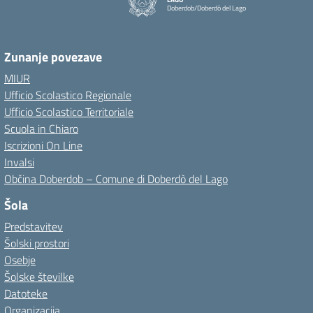
Doberdob/Doberdò del Lago
Zunanje povezave
MIUR
Ufficio Scolastico Regionale
Ufficio Scolastico Territoriale
Scuola in Chiaro
Iscrizioni On Line
Invalsi
Občina Doberdob – Comune di Doberdò del Lago
Šola
Predstavitev
Šolski prostori
Osebje
Šolske številke
Datoteke
Organizacija