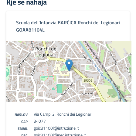
Kje se nahaja
Scuola dell’Infanzia BARČICA Ronchi dei Legionari
GOAA81104L
Via Campi 2, Ronchi dei Legionari
NASLOV
34077
CAP
goic81100l@istruzione.it
EMAIL
goic81100l@pec.istruzione.it
PEC