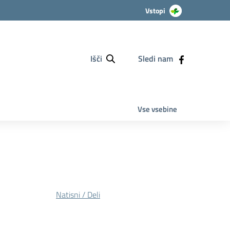
Vstopi
Išči
Sledi nam
Vse vsebine
Natisni / Deli