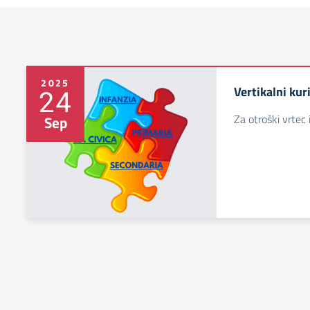
2025
Vertikalni ku
24
Za otroški vrtec i
Sep