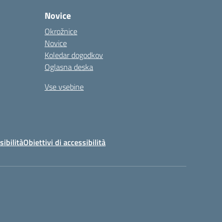
Novice
Okrožnice
Novice
Koledar dogodkov
Oglasna deska
Vse vsebine
sibilità
Obiettivi di accessibilità