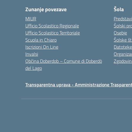
Zunanje povezave
Šola
MIUR
Predstav
Ufficio Scolastico Regionale
Šolski pro
Ufficio Scolastico Territoriale
Osebje
Scuola in Chiaro
Šolske št
Iscrizioni On Line
Datoteke
Invalsi
Organizac
Občina Doberdob – Comune di Doberdò
Zgodovin
del Lago
Transparentna uprava - Amministrazione Trasparen