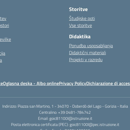
Storitve
itev
Študijske poti
stori
Vse storitve
Didaktika
evilke
Ponudba usposabljanja
Didaktični materiali
ija
Projekti v razredu
a
te
Oglasna deska - Albo online
Privacy Policy
Dichiarazione di acces
Indirizzo: Piazza san Martino, 1 - 34070 - Doberdò del Lago - Gorizia - Italia
Centralino: +39 0481-784742
Email: goic81100l@istruzione.it
Posta elettronica certificata (PEC): goic81100l@pec.istruzione.it