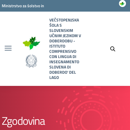
Vai ai contenuti
Vai al menu di navigazione
Vai al footer
Ministrstvo za šolstvo in
zaslužnost
VEČSTOPENJSKA
ŠOLA S
SLOVENSKIM
UČNIM JEZIKOM V
DOBERDOBU -
ISTITUTO
COMPRENSIVO
CON LINGUA DI
INSEGNAMENTO
SLOVENA DI
DOBERDO' DEL
LAGO
Zgodovina