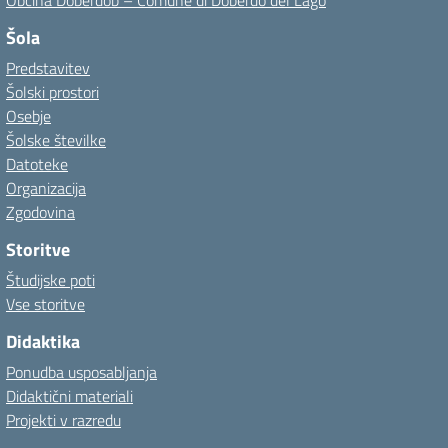
Občina Doberdob – Comune di Doberdò del Lago
Šola
Predstavitev
Šolski prostori
Osebje
Šolske številke
Datoteke
Organizacija
Zgodovina
Storitve
Študijske poti
Vse storitve
Didaktika
Ponudba usposabljanja
Didaktični materiali
Projekti v razredu