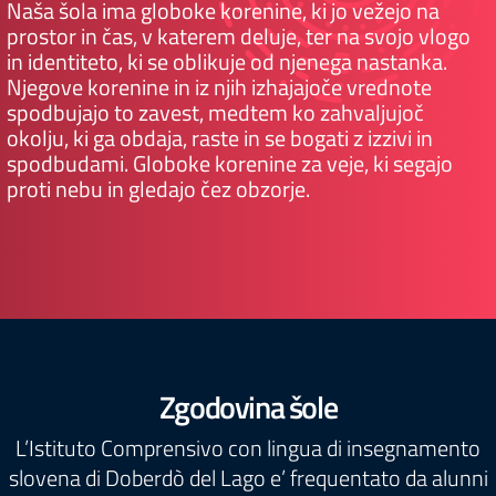
Naša šola ima globoke korenine, ki jo vežejo na
prostor in čas, v katerem deluje, ter na svojo vlogo
in identiteto, ki se oblikuje od njenega nastanka.
Njegove korenine in iz njih izhajajoče vrednote
spodbujajo to zavest, medtem ko zahvaljujoč
okolju, ki ga obdaja, raste in se bogati z izzivi in ​​
spodbudami. Globoke korenine za veje, ki segajo
proti nebu in gledajo čez obzorje.
Zgodovina šole
L’Istituto Comprensivo con lingua di insegnamento
slovena di Doberdò del Lago e’ frequentato da alunni