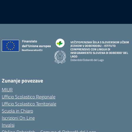
VEČSTOPENJSKA ŠOLA S SLOVENSKIM UČNIM
JEZIKOM V DOBERDOBU - ISTITUTO
COMPRENSIVO CON LINGUA DI
INSEGNAMENTO SLOVENA DI DOBERDO' DEL
LAGO
Doberdob/Doberdò del Lago
Zunanje povezave
MIUR
Ufficio Scolastico Regionale
Ufficio Scolastico Territoriale
Scuola in Chiaro
Iscrizioni On Line
Invalsi