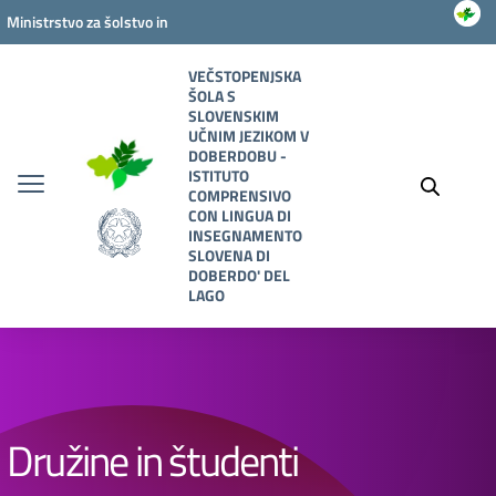
Vai ai contenuti
Vai al menu di navigazione
Vai al footer
Ministrstvo za šolstvo in
zaslužnost
VEČSTOPENJSKA
ŠOLA S
SLOVENSKIM
UČNIM JEZIKOM V
DOBERDOBU -
ISTITUTO
COMPRENSIVO
CON LINGUA DI
INSEGNAMENTO
SLOVENA DI
DOBERDO' DEL
LAGO
Družine in študenti