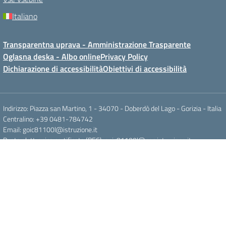
Italiano
Transparentna uprava - Amministrazione Trasparente
Oglasna deska - Albo online
Privacy Policy
Dichiarazione di accessibilità
Obiettivi di accessibilità
Indirizzo: Piazza san Martino, 1 - 34070 - Doberdò del Lago - Gorizia - Italia
Centralino: +39 0481-784742
Email: goic81100l@istruzione.it
Posta elettronica certificata (PEC): goic81100l@pec.istruzione.it
Codice fiscale: 81004130316
Codice meccanografico: GOIC81100L
Cod IPA: istsc_goic81100l
Concept & Design by Designers Italia