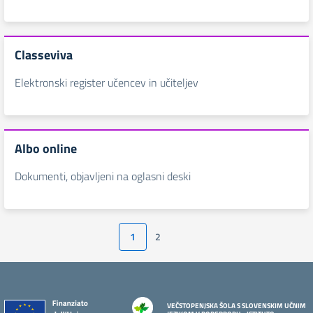
Classeviva
Elektronski register učencev in učiteljev
Albo online
Dokumenti, objavljeni na oglasni deski
1
2
Pagina successiva
VEČSTOPENJSKA ŠOLA S SLOVENSKIM UČNIM