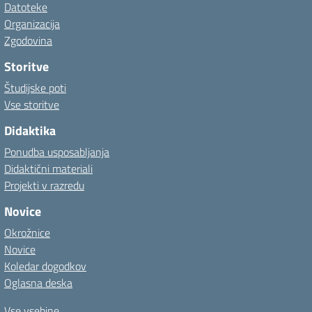
Datoteke
Organizacija
Zgodovina
Storitve
Študijske poti
Vse storitve
Didaktika
Ponudba usposabljanja
Didaktični materiali
Projekti v razredu
Novice
Okrožnice
Novice
Koledar dogodkov
Oglasna deska
Vse vsebine