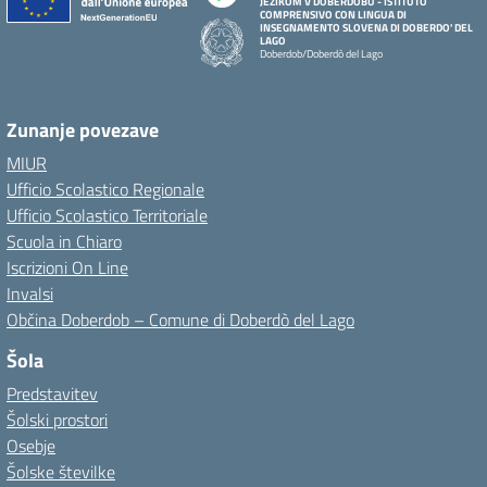
JEZIKOM V DOBERDOBU - ISTITUTO
COMPRENSIVO CON LINGUA DI
INSEGNAMENTO SLOVENA DI DOBERDO' DEL
LAGO
Doberdob/Doberdò del Lago
Zunanje povezave
MIUR
Ufficio Scolastico Regionale
Ufficio Scolastico Territoriale
Scuola in Chiaro
Iscrizioni On Line
Invalsi
Občina Doberdob – Comune di Doberdò del Lago
Šola
Predstavitev
Šolski prostori
Osebje
Šolske številke