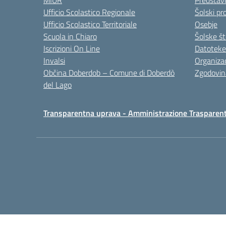
MIUR
Predstav
Ufficio Scolastico Regionale
Šolski pro
Ufficio Scolastico Territoriale
Osebje
Scuola in Chiaro
Šolske št
Iscrizioni On Line
Datoteke
Invalsi
Organizac
Občina Doberdob – Comune di Doberdò
Zgodovin
del Lago
Transparentna uprava - Amministrazione Trasparen