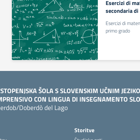
Esercizi di ma
secondaria di
Esercizi di mate
primo grado
STOPENJSKA ŠOLA S SLOVENSKIM UČNIM JEZIK
PRENSIVO CON LINGUA DI INSEGNAMENTO SLO
erdob/Doberdò del Lago
Storitve