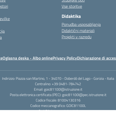
itev
Študijske poti
stori
Vse storitve
Didaktika
evilke
Ponudba usposabljanja
Didaktični materiali
ija
Projekti v razredu
a
te
Oglasna deska - Albo online
Privacy Policy
Dichiarazione di acces
Indirizzo: Piazza san Martino, 1 - 34070 - Doberdò del Lago - Gorizia - Italia
Centralino: +39 0481-784742
Email: goic81100l@istruzione.it
Posta elettronica certificata (PEC): goic81100l@pec.istruzione.it
Codice fiscale: 81004130316
Codice meccanografico: GOIC81100L
Cod IPA: istsc_goic81100l