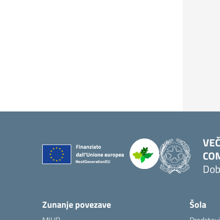
VEČ
COM
Dob
Zunanje povezave
Šola