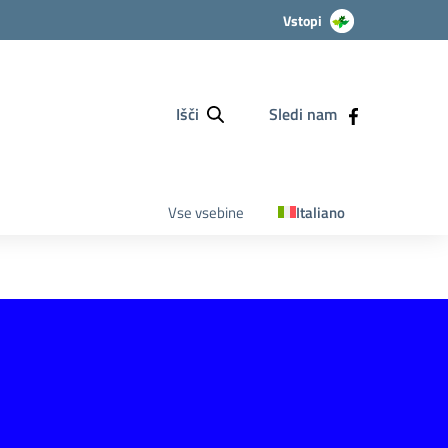
Vstopi
Išči
Sledi nam
Vse vsebine
Italiano