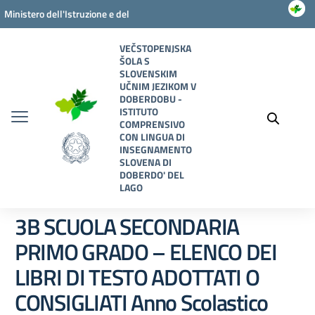
Vai ai contenuti
Vai al menu di navigazione
Vai al footer
Ministero dell'Istruzione e del
Merito
VEČSTOPENJSKA
ŠOLA S
SLOVENSKIM
UČNIM JEZIKOM V
DOBERDOBU -
ISTITUTO
COMPRENSIVO
CON LINGUA DI
INSEGNAMENTO
SLOVENA DI
DOBERDO' DEL
LAGO
3B SCUOLA SECONDARIA
PRIMO GRADO – ELENCO DEI
LIBRI DI TESTO ADOTTATI O
CONSIGLIATI Anno Scolastico