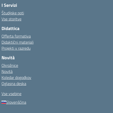
I Servizi
Študijske poti
Vse storitve
Didattica
Offerta formativa
Didaktični materiali
Projekti v razredu
Novità
Okrožnice
Novità
Koledar dogodkov
Oglasna deska
Vse vsebine
Slovenščina