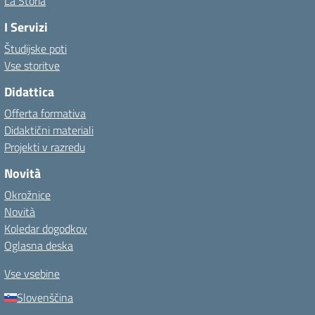
La Storia
I Servizi
Študijske poti
Vse storitve
Didattica
Offerta formativa
Didaktični materiali
Projekti v razredu
Novità
Okrožnice
Novità
Koledar dogodkov
Oglasna deska
Vse vsebine
Slovenščina