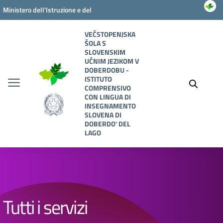
Vai ai contenuti
Vai al menu di navigazione
Vai al footer
Ministero dell'Istruzione e del
Merito
VEČSTOPENJSKA
ŠOLA S
SLOVENSKIM
UČNIM JEZIKOM V
DOBERDOBU -
ISTITUTO
COMPRENSIVO
CON LINGUA DI
INSEGNAMENTO
SLOVENA DI
DOBERDO' DEL
LAGO
Tutti i servizi