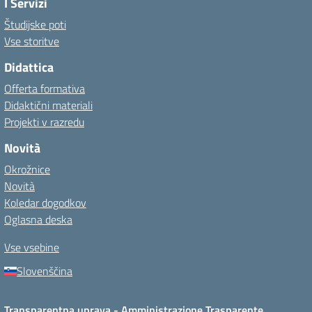
I Servizi
Študijske poti
Vse storitve
Didattica
Offerta formativa
Didaktični materiali
Projekti v razredu
Novità
Okrožnice
Novità
Koledar dogodkov
Oglasna deska
Vse vsebine
Slovenščina
Transparentna uprava - Amministrazione Trasparente