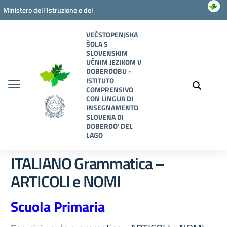
Vai ai contenuti
Vai al menu di navigazione
Vai al footer
Ministero dell'Istruzione e del
Merito
VEČSTOPENJSKA
ŠOLA S
SLOVENSKIM
UČNIM JEZIKOM V
DOBERDOBU -
ISTITUTO
COMPRENSIVO
CON LINGUA DI
INSEGNAMENTO
SLOVENA DI
DOBERDO' DEL
LAGO
ITALIANO Grammatica –
ARTICOLI e NOMI
Scuola Primaria