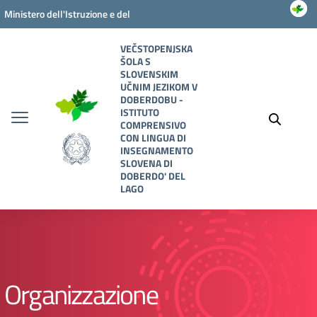
Vai ai contenuti
Vai al menu di navigazione
Vai al footer
Ministero dell'Istruzione e del
Merito
VEČSTOPENJSKA
ŠOLA S
SLOVENSKIM
UČNIM JEZIKOM V
DOBERDOBU -
ISTITUTO
COMPRENSIVO
CON LINGUA DI
INSEGNAMENTO
SLOVENA DI
DOBERDO' DEL
LAGO
Organizzazione