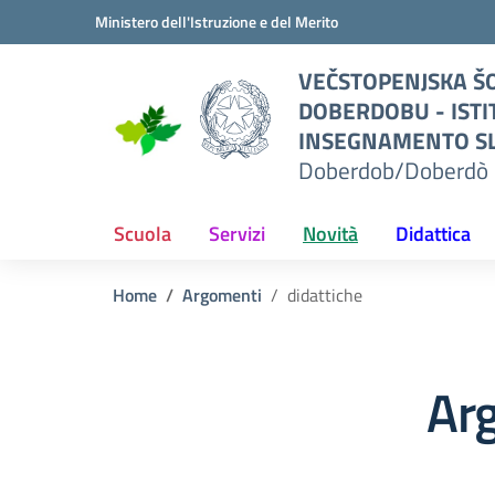
Vai ai contenuti
Vai al menu di navigazione
Vai al footer
Ministero dell'Istruzione e del Merito
O
VEČSTOPENJSKA ŠO
I
DOBERDOBU - ISTI
TO
INSEGNAMENTO SL
Doberdob/Doberdò 
L
erdò
Scuola
Servizi
Novità
Didattica
Home
Argomenti
didattiche
Arg