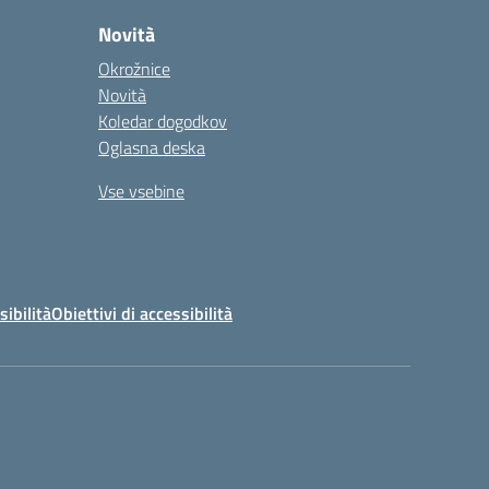
Novità
Okrožnice
Novità
Koledar dogodkov
Oglasna deska
Vse vsebine
sibilità
Obiettivi di accessibilità