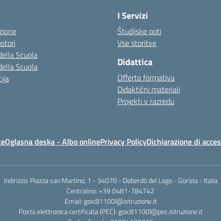
I Servizi
zione
Študijske poti
stori
Vse storitve
della Scuola
Didattica
della Scuola
Offerta formativa
ija
Didaktični materiali
Projekti v razredu
te
Oglasna deska - Albo online
Privacy Policy
Dichiarazione di acces
Indirizzo: Piazza san Martino, 1 - 34070 - Doberdò del Lago - Gorizia - Italia
Centralino: +39 0481-784742
Email: goic81100l@istruzione.it
Posta elettronica certificata (PEC): goic81100l@pec.istruzione.it