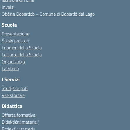
Iscrizioni On Line
Invalsi
Občina Doberdob – Comune di Doberdò del Lago
Scuola
Presentazione
Šolski prostori
I numeri della Scuola
Le carte della Scuola
Organizacija
La Storia
I Servizi
Študijske poti
Vse storitve
Didattica
Offerta formativa
Didaktični materiali
Projekti v razredu