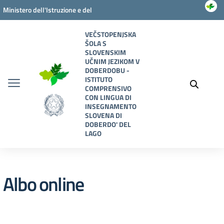
Vai ai contenuti
Vai al menu di navigazione
Vai al footer
Ministero dell'Istruzione e del
Merito
VEČSTOPENJSKA
ŠOLA S
SLOVENSKIM
UČNIM JEZIKOM V
DOBERDOBU -
ISTITUTO
COMPRENSIVO
CON LINGUA DI
INSEGNAMENTO
SLOVENA DI
DOBERDO' DEL
LAGO
Albo online