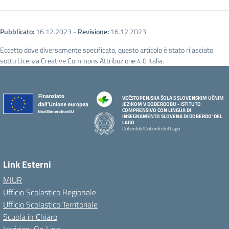
Pubblicato:
16.12.2023
-
Revisione:
16.12.2023
Eccetto dove diversamente specificato, questo articolo è stato rilasciato
sotto Licenza Creative Commons Attribuzione 4.0 Italia.
VEČSTOPENJSKA ŠOLA S SLOVENSKIM UČNIM
JEZIKOM V DOBERDOBU - ISTITUTO
COMPRENSIVO CON LINGUA DI
INSEGNAMENTO SLOVENA DI DOBERDO' DEL
LAGO
Doberdob/Doberdò del Lago
Link Esterni
MIUR
Ufficio Scolastico Regionale
Ufficio Scolastico Territoriale
Scuola in Chiaro