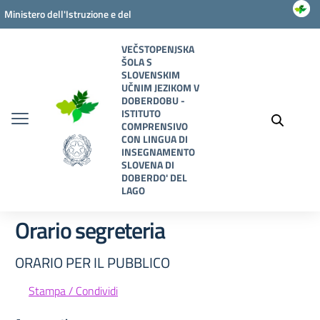
Vai ai contenuti
Vai al menu di navigazione
Vai al footer
Ministero dell'Istruzione e del
Merito
VEČSTOPENJSKA
ŠOLA S
SLOVENSKIM
UČNIM JEZIKOM V
DOBERDOBU -
ISTITUTO
COMPRENSIVO
CON LINGUA DI
INSEGNAMENTO
SLOVENA DI
DOBERDO' DEL
LAGO
Orario segreteria
ORARIO PER IL PUBBLICO
Stampa / Condividi