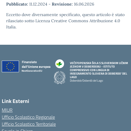
Pubblicato:
11.12.2024
-
Revisione:
16.06.2026
Eccetto dove diversamente specificato, questo articolo è stato
rilasciato sotto Licenza Creative Commons Attribuzione 4.0
Italia.
VEČSTOPENJSKA ŠOLA S SLOVENSKIM UČNIM
JEZIKOM V DOBERDOBU - ISTITUTO
COMPRENSIVO CON LINGUA DI
INSEGNAMENTO SLOVENA DI DOBERDO' DEL
LAGO
Doberdob/Doberdò del Lago
Link Esterni
MIUR
Ufficio Scolastico Regionale
Ufficio Scolastico Territoriale