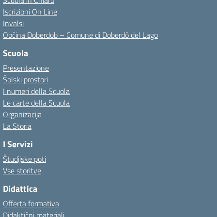
Scuola in Chiaro
Iscrizioni On Line
Invalsi
Občina Doberdob – Comune di Doberdò del Lago
Scuola
Presentazione
Šolski prostori
I numeri della Scuola
Le carte della Scuola
Organizacija
La Storia
I Servizi
Študijske poti
Vse storitve
Didattica
Offerta formativa
Didaktični materiali