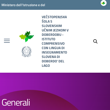
Vai ai contenuti
Vai al menu di navigazione
Vai al footer
Ministero dell'Istruzione e del
Merito
VEČSTOPENJSKA
ŠOLA S
SLOVENSKIM
UČNIM JEZIKOM V
DOBERDOBU -
ISTITUTO
COMPRENSIVO
CON LINGUA DI
INSEGNAMENTO
SLOVENA DI
DOBERDO' DEL
LAGO
Generali