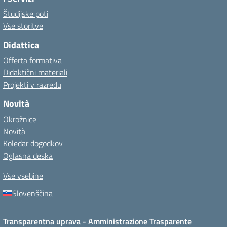
Študijske poti
Vse storitve
Didattica
Offerta formativa
Didaktični materiali
Projekti v razredu
Novità
Okrožnice
Novità
Koledar dogodkov
Oglasna deska
Vse vsebine
Slovenščina
Transparentna uprava - Amministrazione Trasparente