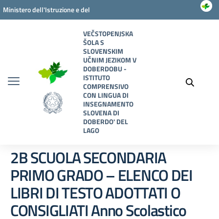
Vai ai contenuti
Vai al menu di navigazione
Vai al footer
Ministero dell'Istruzione e del
Merito
VEČSTOPENJSKA
ŠOLA S
SLOVENSKIM
UČNIM JEZIKOM V
DOBERDOBU -
ISTITUTO
COMPRENSIVO
CON LINGUA DI
INSEGNAMENTO
SLOVENA DI
DOBERDO' DEL
LAGO
2B SCUOLA SECONDARIA
PRIMO GRADO – ELENCO DEI
LIBRI DI TESTO ADOTTATI O
CONSIGLIATI Anno Scolastico