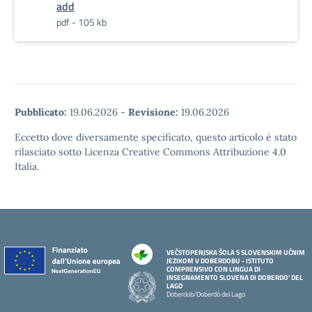
add
pdf - 105 kb
Pubblicato:
19.06.2026
-
Revisione:
19.06.2026
Eccetto dove diversamente specificato, questo articolo è stato
rilasciato sotto Licenza Creative Commons Attribuzione 4.0
Italia.
VEČSTOPENJSKA ŠOLA S SLOVENSKIM UČNIM
JEZIKOM V DOBERDOBU - ISTITUTO
COMPRENSIVO CON LINGUA DI
INSEGNAMENTO SLOVENA DI DOBERDO' DEL
LAGO
Doberdob/Doberdò del Lago