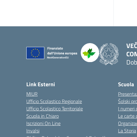
VEČ
COM
Dob
Link Esterni
Scuola
MIUR
Presenta
Ufficio Scolastico Regionale
Šolski pro
Ufficio Scolastico Territoriale
I numeri 
Scuola in Chiaro
Le carte 
Iscrizioni On Line
Organizac
Invalsi
La Storia