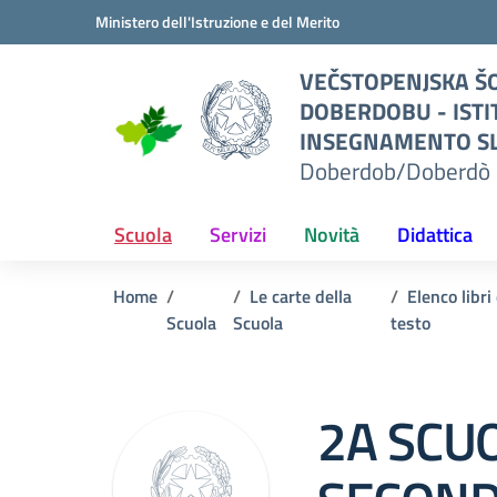
Vai ai contenuti
Vai al menu di navigazione
Vai al footer
Ministero dell'Istruzione e del Merito
O
VEČSTOPENJSKA ŠO
I
DOBERDOBU - ISTI
TO
INSEGNAMENTO SL
Doberdob/Doberdò 
L
erdò
Scuola
Servizi
Novità
Didattica
Home
Le carte della
Elenco libri 
Scuola
Scuola
testo
2A SCU