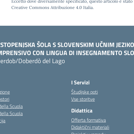
Eccetto dove diversamente specificato, questo articolo è stato 
Creative Commons Attribuzione 4.0 Italia.
STOPENJSKA ŠOLA S SLOVENSKIM UČNIM JEZIK
PRENSIVO CON LINGUA DI INSEGNAMENTO SLO
erdob/Doberdò del Lago
I Servizi
zione
Študijske poti
stori
Vse storitve
della Scuola
Didattica
della Scuola
Offerta formativa
ija
Didaktični materiali