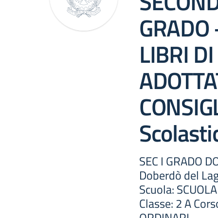
SECOND
GRADO 
LIBRI D
ADOTTA
CONSIGL
Scolast
SEC I GRADO D
Doberdò del L
Scuola: SCUOL
Classe: 2 A Cor
ORDINARI