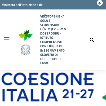
Vai ai contenuti
Vai al menu di navigazione
Vai al footer
Ministero dell'Istruzione e del
Merito
VEČSTOPENJSKA
ŠOLA S
SLOVENSKIM
UČNIM JEZIKOM V
DOBERDOBU -
ISTITUTO
COMPRENSIVO
CON LINGUA DI
INSEGNAMENTO
SLOVENA DI
DOBERDO' DEL
LAGO