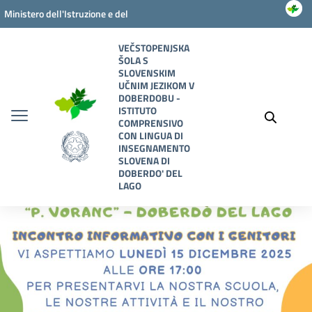
Vai ai contenuti
Vai al menu di navigazione
Vai al footer
Ministero dell'Istruzione e del
Merito
VEČSTOPENJSKA
ŠOLA S
SLOVENSKIM
UČNIM JEZIKOM V
DOBERDOBU -
ISTITUTO
COMPRENSIVO
CON LINGUA DI
INSEGNAMENTO
SLOVENA DI
DOBERDO' DEL
LAGO