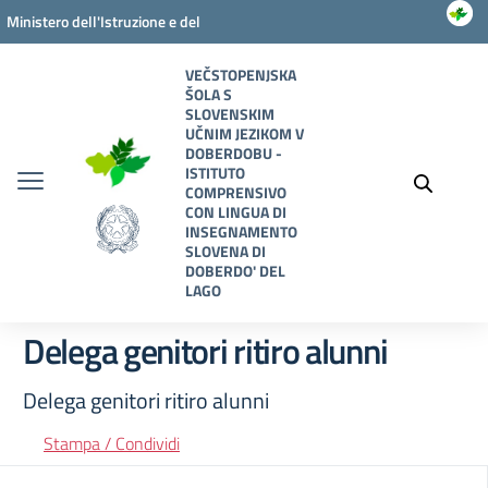
Vai ai contenuti
Vai al menu di navigazione
Vai al footer
Ministero dell'Istruzione e del
Merito
VEČSTOPENJSKA
ŠOLA S
SLOVENSKIM
UČNIM JEZIKOM V
DOBERDOBU -
ISTITUTO
COMPRENSIVO
CON LINGUA DI
INSEGNAMENTO
SLOVENA DI
DOBERDO' DEL
LAGO
Delega genitori ritiro alunni
Delega genitori ritiro alunni
Stampa / Condividi