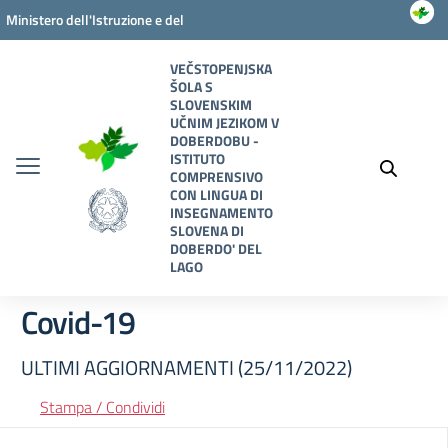
Vai ai contenuti
Vai al menu di navigazione
Vai al footer
Ministero dell'Istruzione e del
Merito
VEČSTOPENJSKA
ŠOLA S
SLOVENSKIM
UČNIM JEZIKOM V
DOBERDOBU -
ISTITUTO
COMPRENSIVO
CON LINGUA DI
INSEGNAMENTO
SLOVENA DI
DOBERDO' DEL
LAGO
Covid-19
ULTIMI AGGIORNAMENTI (25/11/2022)
Stampa / Condividi