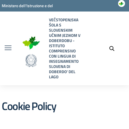
Vai ai contenuti
Vai al menu di navigazione
Vai al footer
Ministero dell'Istruzione e del
Merito
VEČSTOPENJSKA
ŠOLA S
SLOVENSKIM
UČNIM JEZIKOM V
DOBERDOBU -
ISTITUTO
COMPRENSIVO
CON LINGUA DI
INSEGNAMENTO
SLOVENA DI
DOBERDO' DEL
LAGO
Cookie Policy