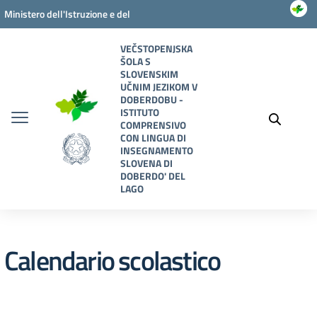
Vai ai contenuti
Vai al menu di navigazione
Vai al footer
Ministero dell'Istruzione e del
Merito
VEČSTOPENJSKA
ŠOLA S
SLOVENSKIM
UČNIM JEZIKOM V
DOBERDOBU -
ISTITUTO
COMPRENSIVO
CON LINGUA DI
INSEGNAMENTO
SLOVENA DI
DOBERDO' DEL
LAGO
Calendario scolastico