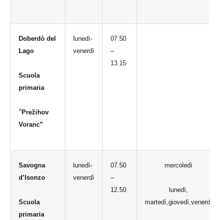
Doberdò del
lunedì-
07.50
Lago
venerdì
–
13.15
Scuola
primaria
“
Prežihov
Voranc”
Savogna
lunedì-
07.50
mercoledì
d’Isonzo
venerdì
–
12.50
lunedì,
Scuola
martedì,giovedì,venerdì
primaria