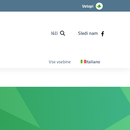
Vstopi
Išči
Sledi nam
Vse vsebine
Italiano