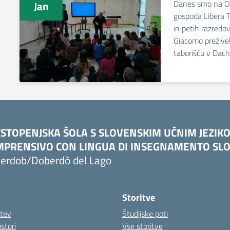
Danes smo na Osn
Jan
gospoda Libera Ta
in petih razredo
Giacomo prežive
taborišču v Dach
STOPENJSKA ŠOLA S SLOVENSKIM UČNIM JEZIK
PRENSIVO CON LINGUA DI INSEGNAMENTO SLO
erdob/Doberdò del Lago
Storitve
itev
Študijske poti
stori
Vse storitve