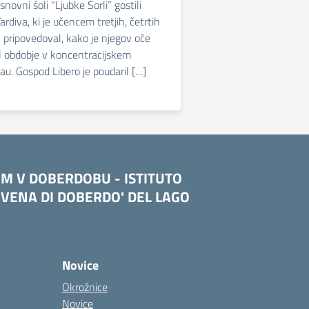
ovni šoli “Ljubke Šorli” gostili
rdiva, ki je učencem tretjih, četrtih
v pripovedoval, kako je njegov oče
l obdobje v koncentracijskem
au. Gospod Libero je poudaril […]
OM V DOBERDOBU - ISTITUTO
VENA DI DOBERDO' DEL LAGO
Novice
Okrožnice
Novice