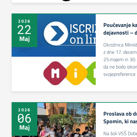
2026
Poučevanje ka
22
dejavnosti – 
Maj
Okrožnica Minist
z dne 17. decem
25.majem in 30. j
da ne bodo izkori
svojepreference 
2026
Proslava ob d
06
Spomin, ki na
Maj
Na šoli VSŠ Dob