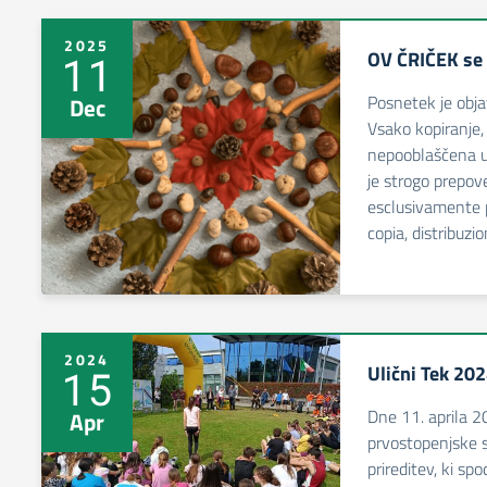
2025
OV ČRIČEK se 
11
Posnetek je objav
Dec
Vsako kopiranje, d
nepooblaščena u
je strogo prepov
esclusivamente 
copia, distribuzi
2024
Ulični Tek 20
15
Dne 11. aprila 20
Apr
prvostopenjske s
prireditev, ki sp