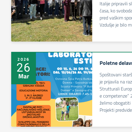
Italije pripravil
časa, ko svobod
pred vaškim spom
Vzdušje je bilo m
2026
Poletne delav
26
Spoštovani starš
Mar
je prijavila na r
Strutturali Eur
e competenze” 
želimo obogatiti
Projekti predvid