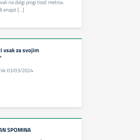
ali na dolgi progi tisoč metrov.
i enajst […]
ci vsak za svojim
”
vnik 03/03/2024
DAN SPOMINA