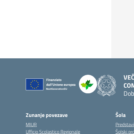
VEČ
COM
Dob
Zunanje povezave
Šola
MIUR
Predstav
Ufficio Scolastico Regionale
Šolski pro