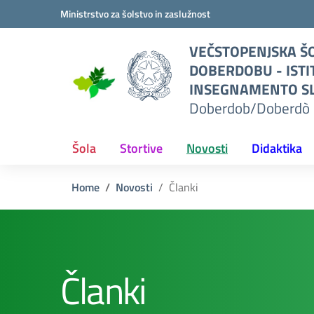
Vai ai contenuti
Vai al menu di navigazione
Vai al footer
Ministrstvo za šolstvo in zaslužnost
O
VEČSTOPENJSKA ŠO
I
DOBERDOBU - ISTI
TO
INSEGNAMENTO SL
Doberdob/Doberdò 
L
erdò
Šola
Stortive
Novosti
Didaktika
Home
Novosti
Članki
Članki