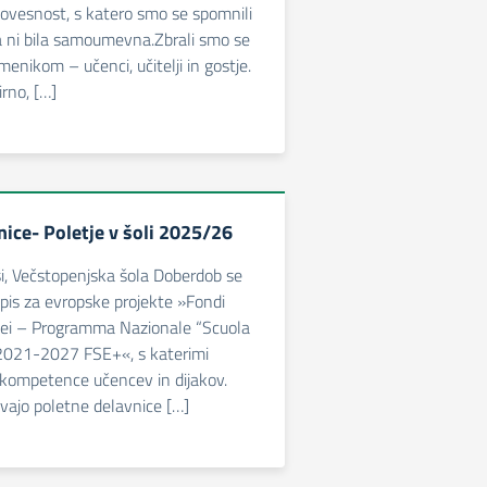
i slovesnost, s katero smo se spomnili
a ni bila samoumevna.Zbrali smo se
enikom – učenci, učitelji in gostje.
irno, […]
nice- Poletje v šoli 2025/26
i, Večstopenjska šola Doberdob se
azpis za evropske projekte »Fondi
opei – Programma Nazionale “Scuola
2021-2027 FSE+«, s katerimi
 kompetence učencev in dijakov.
evajo poletne delavnice […]