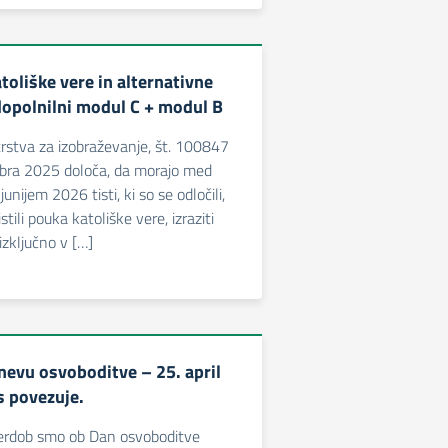
toliške vere in alternativne
dopolnilni modul C + modul B
rstva za izobraževanje, št. 100847
bra 2025 določa, da morajo med
unijem 2026 tisti, ki so se odločili,
stili pouka katoliške vere, izraziti
izključno v […]
nevu osvoboditve – 25. april
s povezuje.
erdob smo ob Dan osvoboditve