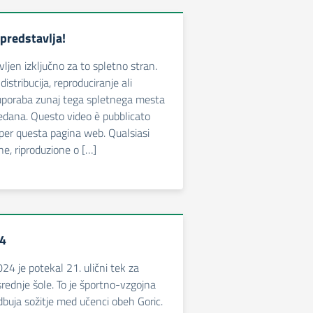
predstavlja!
ljen izključno za to spletno stran.
istribucija, reproduciranje ali
poraba zunaj tega spletnega mesta
edana. Questo video è pubblicato
per questa pagina web. Qualsiasi
one, riproduzione o […]
24
24 je potekal 21. ulični tek za
rednje šole. To je športno-vzgojna
odbuja sožitje med učenci obeh Goric.