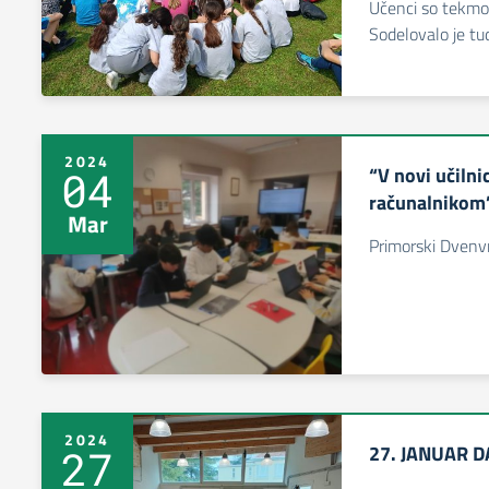
Učenci so tekmov
Sodelovalo je tud
2024
“V novi učilni
04
računalnikom
Mar
Primorski Dven
2024
27. JANUAR 
27