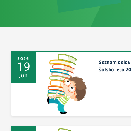
2026
Seznam delovn
19
šolsko leto 2
Jun