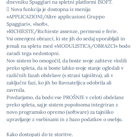
dnevniku Spaggiari na spletni platformi ISOFT.
 Nova funkcija je dostopna iz menija:
»APPLICAZIONI/Altre applicazioni Gruppo
Spaggiari«, »Isoft«,
»RICHIESTE/Richieste assenze, permessi e ferie.
Vsi omenjeni obrazci, ki ste jih do sedaj uporabljali in
jemali na spletu med »MODULISTICA/OBRAZCI« bodo
zaradi tega nedostopni.
Nov sistem bo omogočil, da boste svoje zahteve vložili
preko spleta, da si boste lahko svoje stanje ogledali v
različnih fazah obdelave (s strani tajništva), ali v
zaključni fazi, ko jih bo Ravnateljica odobrila ali
zavrnila.
Povdarjamo, da bodo vse PROŠNJE v celoti obdelane
preko spleta, saj je sistem popolnoma integriran z
novo programsko opremo (software) za tajniško
upravljanje z vsebinami in z bazo podatkov o osebju.
Kako dostopati do te storitve.