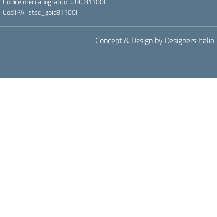
Codice meccanografico: GOIC81100L
Cod IPA: istsc_goic81100l
Concept & Design by Designers Italia