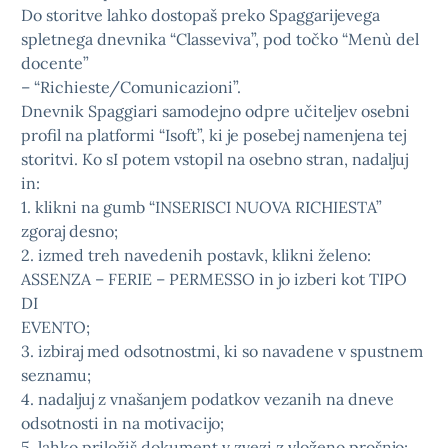
Do storitve lahko dostopaš preko Spaggarijevega
spletnega dnevnika “Classeviva”, pod točko “Menù del
docente”
– “Richieste/Comunicazioni”.
Dnevnik Spaggiari samodejno odpre učiteljev osebni
profil na platformi “Isoft”, ki je posebej namenjena tej
storitvi. Ko sI potem vstopil na osebno stran, nadaljuj
in:
1. klikni na gumb “INSERISCI NUOVA RICHIESTA”
zgoraj desno;
2. izmed treh navedenih postavk, klikni želeno:
ASSENZA – FERIE – PERMESSO in jo izberi kot TIPO
DI
EVENTO;
3. izbiraj med odsotnostmi, ki so navadene v spustnem
seznamu;
4. nadaljuj z vnašanjem podatkov vezanih na dneve
odsotnosti in na motivacijo;
5. lahko priložiš dokument v zvezi z vloženo prošnjo;