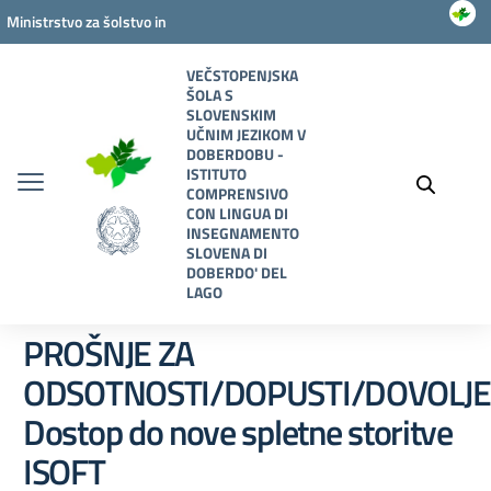
Vai ai contenuti
Vai al menu di navigazione
Vai al footer
Ministrstvo za šolstvo in
zaslužnost
VEČSTOPENJSKA
ŠOLA S
SLOVENSKIM
UČNIM JEZIKOM V
DOBERDOBU -
ISTITUTO
COMPRENSIVO
CON LINGUA DI
INSEGNAMENTO
SLOVENA DI
DOBERDO' DEL
LAGO
PROŠNJE ZA
ODSOTNOSTI/DOPUSTI/DOVOLJE
Dostop do nove spletne storitve
ISOFT