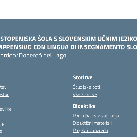
STOPENJSKA ŠOLA S SLOVENSKIM UČNIM JEZIK
PRENSIVO CON LINGUA DI INSEGNAMENTO SLO
erdob/Doberdò del Lago
Storitve
itev
Študijske poti
stori
Vse storitve
Didaktika
evilke
Ponudba usposabljanja
Didaktični materiali
ija
Projekti v razredu
a