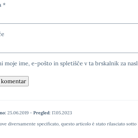
a
*
če
i moje ime, e-pošto in spletišče v ta brskalnik za na
no:
25.06.2019
-
Pregled:
17.05.2023
ove diversamente specificato, questo articolo è stato rilasciato sott