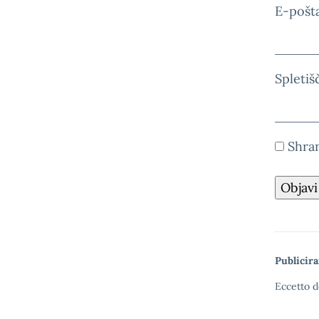
E-pošt
Spletiš
Shran
Publicira
Eccetto d