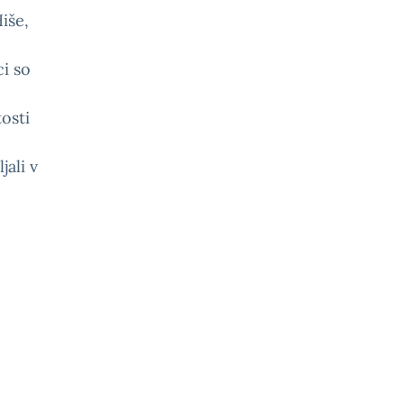
iše,
ci so
osti
jali v