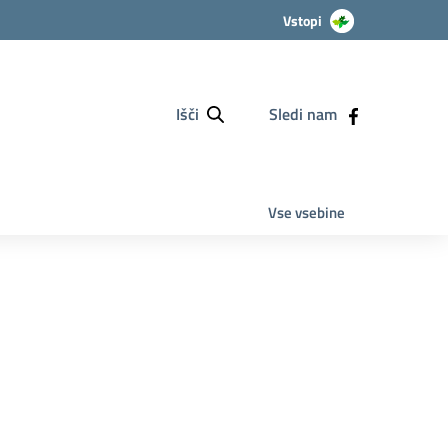
Vstopi
Išči
Sledi nam
Vse vsebine