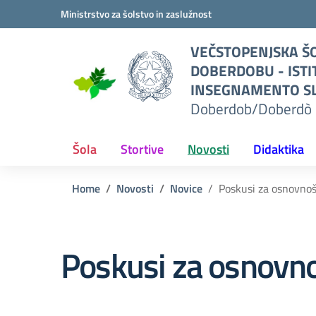
Vai ai contenuti
Vai al menu di navigazione
Vai al footer
Ministrstvo za šolstvo in zaslužnost
O
VEČSTOPENJSKA ŠO
I
DOBERDOBU - ISTI
TO
INSEGNAMENTO SL
Doberdob/Doberdò 
L
erdò
Šola
Stortive
Novosti
Didaktika
Home
Novosti
Novice
Poskusi za osnovnoš
Poskusi za osnovn