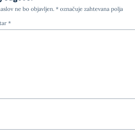
aslov ne bo objavljen.
*
označuje zahtevana polja
tar
*