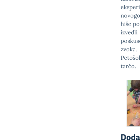
eksperi
novogo
hiše po
izvedli
poskuse
zvoka.
Petošol
tarčo.
Doda