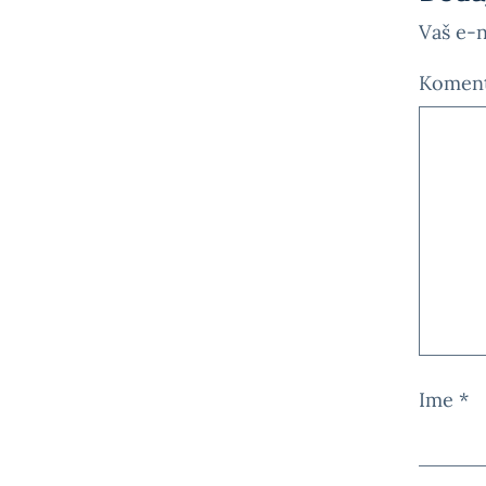
Vaš e-n
Komen
Ime
*