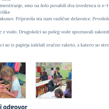
mentiranje, smo na šolo povabili dva izvedenca iz e-H
riške
skusov. Pripravila sta nam različne delavnice. Prvošol
 z vodo. Drugošolci so poleg vode spoznavali zakonit
ci so iz papirja izdelali zračno raketo, s katero so strel
j odgovor