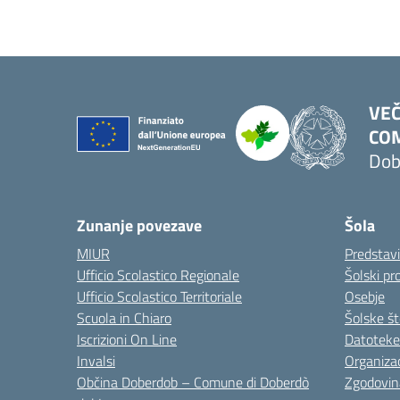
VEČ
COM
Dob
Zunanje povezave
Šola
MIUR
Predstav
Ufficio Scolastico Regionale
Šolski pro
Ufficio Scolastico Territoriale
Osebje
Scuola in Chiaro
Šolske št
Iscrizioni On Line
Datoteke
Invalsi
Organizac
Občina Doberdob – Comune di Doberdò
Zgodovin