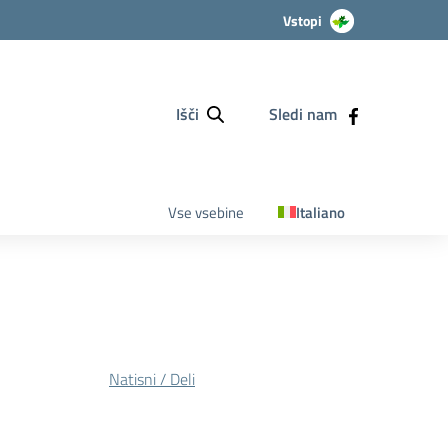
Vstopi
Išči
Sledi nam
Vse vsebine
Italiano
Natisni / Deli