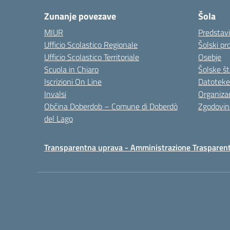
Zunanje povezave
Šola
MIUR
Predstav
Ufficio Scolastico Regionale
Šolski pro
Ufficio Scolastico Territoriale
Osebje
Scuola in Chiaro
Šolske št
Iscrizioni On Line
Datoteke
Invalsi
Organizac
Občina Doberdob – Comune di Doberdò
Zgodovin
del Lago
Transparentna uprava - Amministrazione Trasparen