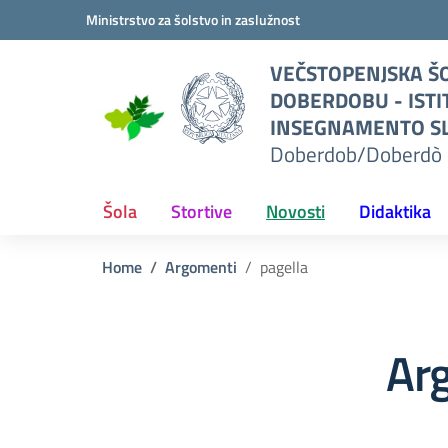
Vai ai contenuti
Vai al menu di navigazione
Vai al footer
Ministrstvo za šolstvo in zaslužnost
O
VEČSTOPENJSKA ŠO
I
DOBERDOBU - ISTI
TO
INSEGNAMENTO SL
Doberdob/Doberdò 
L
erdò
Šola
Stortive
Novosti
Didaktika
Home
Argomenti
pagella
Ar