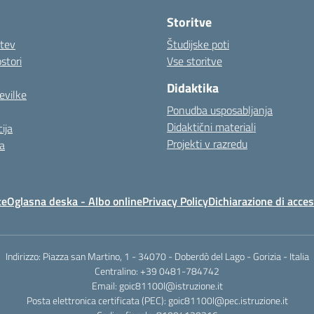
Storitve
itev
Študijske poti
stori
Vse storitve
Didaktika
evilke
Ponudba usposabljanja
Didaktični materiali
ija
Projekti v razredu
a
te
Oglasna deska - Albo online
Privacy Policy
Dichiarazione di acces
Indirizzo: Piazza san Martino, 1 - 34070 - Doberdò del Lago - Gorizia - Italia
Centralino: +39 0481-784742
Email: goic81100l@istruzione.it
Posta elettronica certificata (PEC): goic81100l@pec.istruzione.it