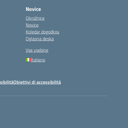
Novice
Okrožnice
Novice
Koledar dogodkov
Oglasna deska
Vse vsebine
Italiano
sibilità
Obiettivi di accessibilità