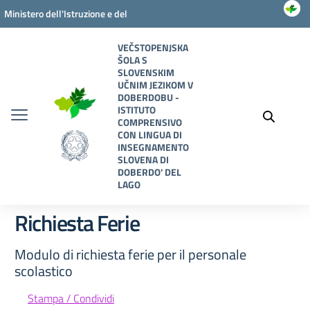
Vai ai contenuti
Vai al menu di navigazione
Vai al footer
Ministero dell'Istruzione e del
Merito
VEČSTOPENJSKA
ŠOLA S
SLOVENSKIM
UČNIM JEZIKOM V
DOBERDOBU -
ISTITUTO
COMPRENSIVO
CON LINGUA DI
INSEGNAMENTO
SLOVENA DI
DOBERDO' DEL
LAGO
Richiesta Ferie
Modulo di richiesta ferie per il personale
scolastico
Stampa / Condividi