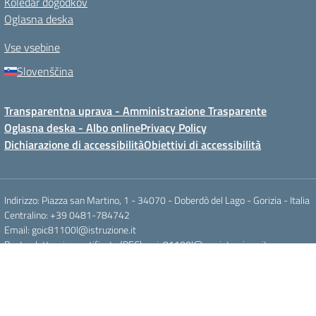
Koledar dogodkov
Oglasna deska
Vse vsebine
Slovenščina
Transparentna uprava - Amministrazione Trasparente
Oglasna deska - Albo online
Privacy Policy
Dichiarazione di accessibilità
Obiettivi di accessibilità
Indirizzo: Piazza san Martino, 1 - 34070 - Doberdò del Lago - Gorizia - Italia
Centralino: +39 0481-784742
Email: goic81100l@istruzione.it
Posta elettronica certificata (PEC): goic81100l@pec.istruzione.it
Codice fiscale: 81004130316
Codice meccanografico: GOIC81100L
Cod IPA: istsc_goic81100l