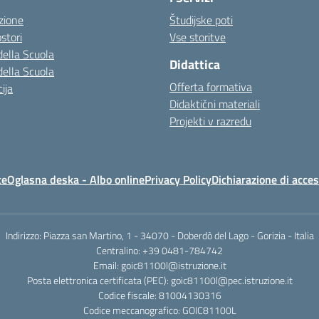
zione
Študijske poti
stori
Vse storitve
della Scuola
Didattica
della Scuola
Offerta formativa
ija
Didaktični materiali
Projekti v razredu
te
Oglasna deska - Albo online
Privacy Policy
Dichiarazione di acces
Indirizzo: Piazza san Martino, 1 - 34070 - Doberdò del Lago - Gorizia - Italia
Centralino: +39 0481-784742
Email: goic81100l@istruzione.it
Posta elettronica certificata (PEC): goic81100l@pec.istruzione.it
Codice fiscale: 81004130316
Codice meccanografico: GOIC81100L