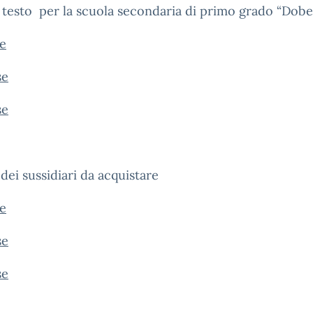
i testo per la scuola secondaria di primo grado “Dob
se
se
se
dei sussidiari da acquistare
se
se
se