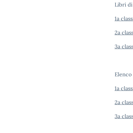
Libri d
1a clas
2a clas
3a clas
Elenco 
1a clas
2a clas
3a clas