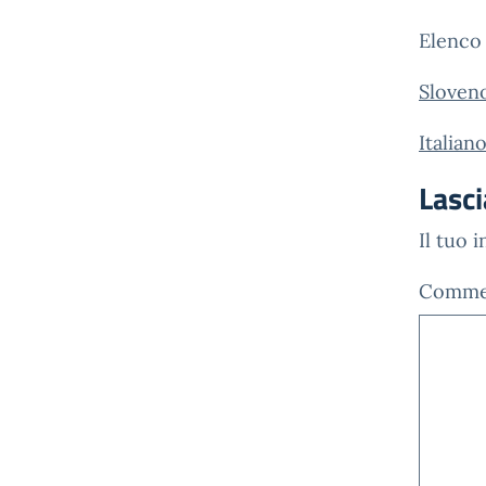
Elenco 
Sloven
Italian
Lasc
Il tuo 
Comm