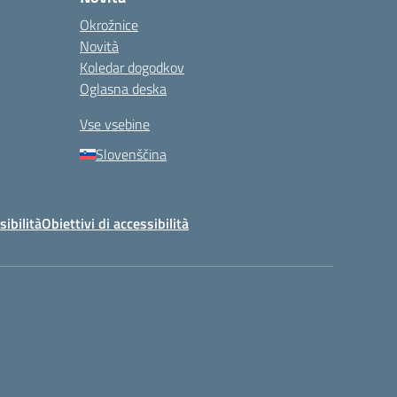
Okrožnice
Novità
Koledar dogodkov
Oglasna deska
Vse vsebine
Slovenščina
sibilità
Obiettivi di accessibilità