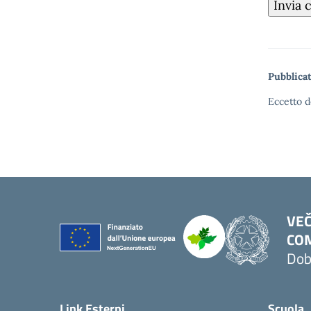
Pubblicat
Eccetto d
VEČ
COM
Dob
Link Esterni
Scuola