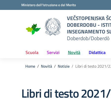
Vai ai contenuti
Vai al menu di navigazione
Vai al footer
Ministero dell'Istruzione e del Merito
O
VEČSTOPENJSKA ŠO
I
DOBERDOBU - ISTI
TO
INSEGNAMENTO SL
Doberdob/Doberdò 
L
erdò
Scuola
Servizi
Novità
Didattica
Home
Novità
Notizie
Libri di testo 2021/2
Libri di testo 2021