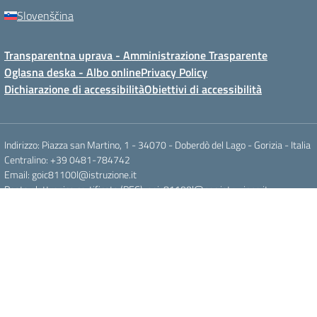
Slovenščina
Transparentna uprava - Amministrazione Trasparente
Oglasna deska - Albo online
Privacy Policy
Dichiarazione di accessibilità
Obiettivi di accessibilità
Indirizzo: Piazza san Martino, 1 - 34070 - Doberdò del Lago - Gorizia - Italia
Centralino: +39 0481-784742
Email: goic81100l@istruzione.it
Posta elettronica certificata (PEC): goic81100l@pec.istruzione.it
Codice fiscale: 81004130316
Codice meccanografico: GOIC81100L
Cod IPA: istsc_goic81100l
Concept & Design by Designers Italia