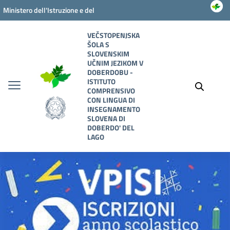
Vai ai contenuti
Vai al menu di navigazione
Vai al footer
Ministero dell'Istruzione e del
Merito
VEČSTOPENJSKA
ŠOLA S
SLOVENSKIM
UČNIM JEZIKOM V
DOBERDOBU -
ISTITUTO
COMPRENSIVO
CON LINGUA DI
INSEGNAMENTO
SLOVENA DI
DOBERDO' DEL
LAGO