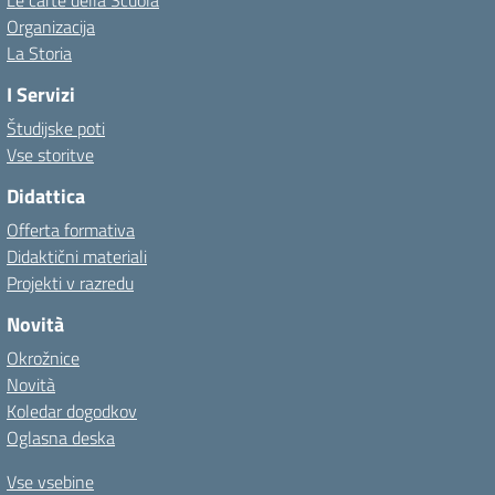
Le carte della Scuola
Organizacija
La Storia
I Servizi
Študijske poti
Vse storitve
Didattica
Offerta formativa
Didaktični materiali
Projekti v razredu
Novità
Okrožnice
Novità
Koledar dogodkov
Oglasna deska
Vse vsebine