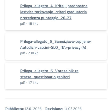
Priloga_allegato_4_Kriteiji prednostna
lestvica tockovanje_criteri graduatoria
precedenza punteggio_26-27
pdf - 181 kb
Priloga-allegato_5_Samoizjava-cepljene-
Autodich-vaccini-SLO_ITA+privacy (4)
pdf - 238 kb
Priloga_allegato_6_Vprasalnik za
starse_questionario genitori
pdf - 171 kb
Pubblicato:
12.01.2026
-
Revisione:
14.05.2026