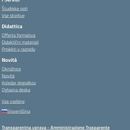
Študijske poti
Vse storitve
Didattica
Offerta formativa
Didaktični materiali
Projekti v razredu
Novità
Okrožnice
Novità
Koledar dogodkov
Oglasna deska
Vse vsebine
Slovenščina
Transparentna uprava - Amministrazione Trasparente