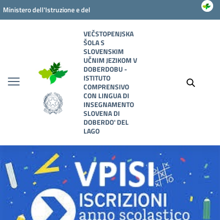
Vai ai contenuti
Vai al menu di navigazione
Vai al footer
Ministero dell'Istruzione e del
Merito
VEČSTOPENJSKA
ŠOLA S
SLOVENSKIM
UČNIM JEZIKOM V
DOBERDOBU -
ISTITUTO
COMPRENSIVO
CON LINGUA DI
INSEGNAMENTO
SLOVENA DI
DOBERDO' DEL
LAGO