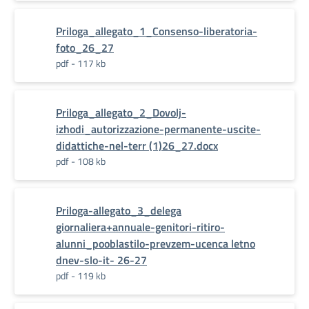
Priloga_allegato_1_Consenso-liberatoria-
foto_26_27
pdf - 117 kb
Priloga_allegato_2_Dovolj-
izhodi_autorizzazione-permanente-uscite-
didattiche-nel-terr (1)26_27.docx
pdf - 108 kb
Priloga-allegato_3_delega
giornaliera+annuale-genitori-ritiro-
alunni_pooblastilo-prevzem-ucenca letno
dnev-slo-it- 26-27
pdf - 119 kb