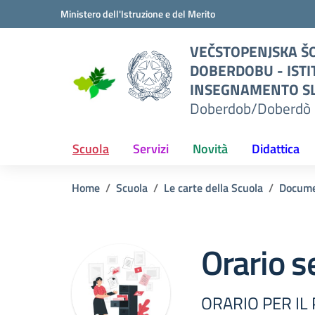
Vai ai contenuti
Vai al menu di navigazione
Vai al footer
Ministero dell'Istruzione e del Merito
O
VEČSTOPENJSKA ŠO
I
DOBERDOBU - ISTI
TO
INSEGNAMENTO SL
Doberdob/Doberdò 
L
erdò
Scuola
Servizi
Novità
Didattica
Home
Scuola
Le carte della Scuola
Docume
Orario s
ORARIO PER IL