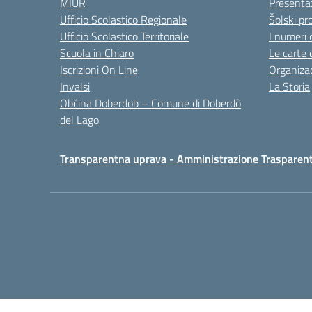
MIUR
Presenta
Ufficio Scolastico Regionale
Šolski pro
Ufficio Scolastico Territoriale
I numeri 
Scuola in Chiaro
Le carte 
Iscrizioni On Line
Organizac
Invalsi
La Storia
Občina Doberdob – Comune di Doberdò
del Lago
Transparentna uprava - Amministrazione Trasparen