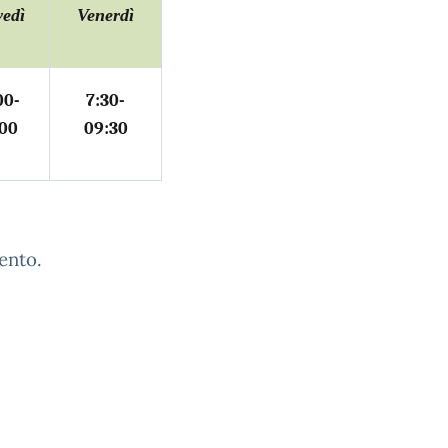
vedì
Venerdì
00-
7:30-
:00
09:30
ento.