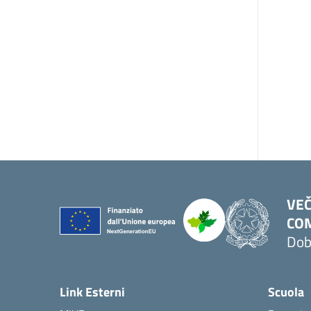
VEČ
COM
Dob
Link Esterni
Scuola