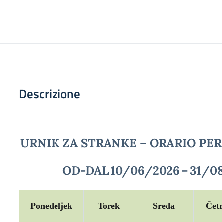
Descrizione
URNIK ZA STRANKE – ORARIO PER
OD-DAL
10/06/2026
–
31/0
Ponedeljek
Torek
Sreda
Čet