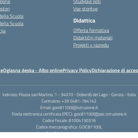
zione
Študijske poti
stori
Vse storitve
della Scuola
Didattica
della Scuola
Offerta formativa
ija
Didaktični materiali
Projekti v razredu
te
Oglasna deska - Albo online
Privacy Policy
Dichiarazione di acces
Indirizzo: Piazza san Martino, 1 - 34070 - Doberdò del Lago - Gorizia - Italia
Centralino: +39 0481-784742
Email: goic81100l@istruzione.it
Posta elettronica certificata (PEC): goic81100l@pec.istruzione.it
Codice fiscale: 81004130316
Codice meccanografico: GOIC81100L
Cod IPA: istsc_goic81100l