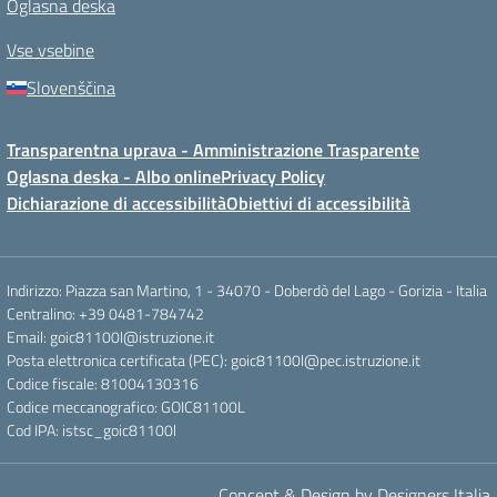
Oglasna deska
Vse vsebine
Slovenščina
Transparentna uprava - Amministrazione Trasparente
Oglasna deska - Albo online
Privacy Policy
Dichiarazione di accessibilità
Obiettivi di accessibilità
Indirizzo: Piazza san Martino, 1 - 34070 - Doberdò del Lago - Gorizia - Italia
Centralino: +39 0481-784742
Email: goic81100l@istruzione.it
Posta elettronica certificata (PEC): goic81100l@pec.istruzione.it
Codice fiscale: 81004130316
Codice meccanografico: GOIC81100L
Cod IPA: istsc_goic81100l
Concept & Design by Designers Italia