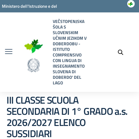
Vai ai contenuti
Vai al menu di navigazione
Vai al footer
Ministero dell'Istruzione e del
Merito
VEČSTOPENJSKA
ŠOLA S
SLOVENSKIM
UČNIM JEZIKOM V
DOBERDOBU -
ISTITUTO
COMPRENSIVO
CON LINGUA DI
INSEGNAMENTO
SLOVENA DI
DOBERDO' DEL
LAGO
III CLASSE SCUOLA
SECONDARIA DI 1° GRADO a.s.
2026/2027 ELENCO
SUSSIDIARI