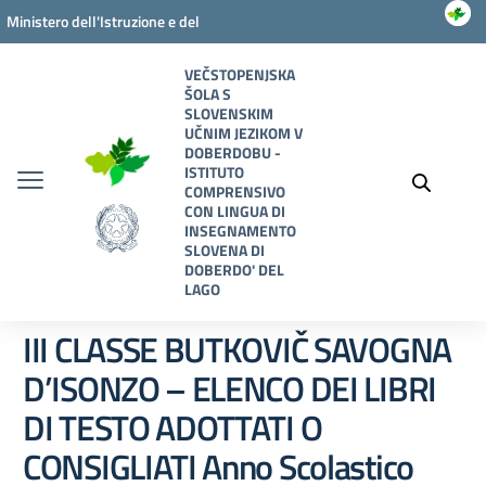
Vai ai contenuti
Vai al menu di navigazione
Vai al footer
Ministero dell'Istruzione e del
Merito
VEČSTOPENJSKA
ŠOLA S
SLOVENSKIM
UČNIM JEZIKOM V
DOBERDOBU -
ISTITUTO
COMPRENSIVO
CON LINGUA DI
INSEGNAMENTO
SLOVENA DI
DOBERDO' DEL
LAGO
III CLASSE BUTKOVIČ SAVOGNA
D’ISONZO – ELENCO DEI LIBRI
DI TESTO ADOTTATI O
CONSIGLIATI Anno Scolastico