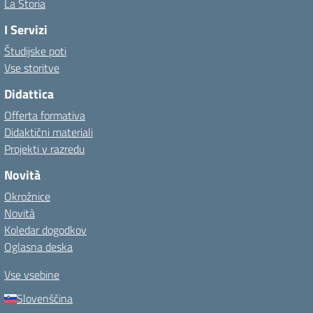
La Storia
I Servizi
Študijske poti
Vse storitve
Didattica
Offerta formativa
Didaktični materiali
Projekti v razredu
Novità
Okrožnice
Novità
Koledar dogodkov
Oglasna deska
Vse vsebine
Slovenščina