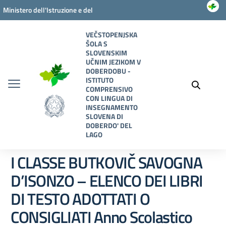
Vai ai contenuti
Vai al menu di navigazione
Vai al footer
Ministero dell'Istruzione e del
Merito
VEČSTOPENJSKA
ŠOLA S
SLOVENSKIM
UČNIM JEZIKOM V
DOBERDOBU -
ISTITUTO
COMPRENSIVO
CON LINGUA DI
INSEGNAMENTO
SLOVENA DI
DOBERDO' DEL
LAGO
I CLASSE BUTKOVIČ SAVOGNA
D’ISONZO – ELENCO DEI LIBRI
DI TESTO ADOTTATI O
CONSIGLIATI Anno Scolastico