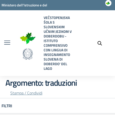
Vai ai contenuti
Vai al menu di navigazione
Vai al footer
Ministero dell'Istruzione e del
Merito
VEČSTOPENJSKA
ŠOLA S
SLOVENSKIM
UČNIM JEZIKOM V
DOBERDOBU -
ISTITUTO
COMPRENSIVO
CON LINGUA DI
INSEGNAMENTO
SLOVENA DI
DOBERDO' DEL
LAGO
Argomento: traduzioni
Stampa / Condividi
FILTRI